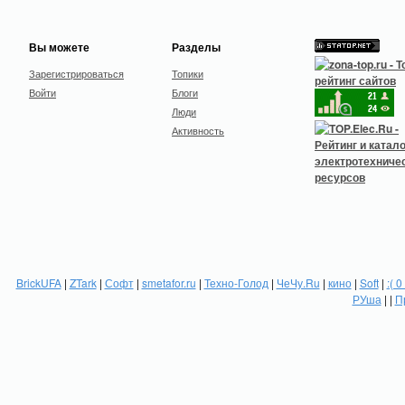
Вы можете
Разделы
Зарегистрироваться
Топики
Войти
Блоги
Люди
Активность
BrickUFA
|
ZTark
|
Софт
|
smetafor.ru
|
Техно-Голод
|
ЧеЧу.Ru
|
кино
|
Soft
|
:( 0
РУша
| |
П