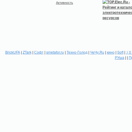
Активность
BrickUFA
|
ZTark
|
Софт
|
smetafor.ru
|
Техно-Голод
|
ЧеЧу.Ru
|
кино
|
Soft
|
:( 0
РУша
| |
П