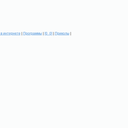
в интернете
|
Программы
|
[0_0]
|
Приколы
|