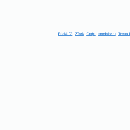
BrickUFA
|
ZTark
|
Софт
|
smetafor.ru
|
Техно-