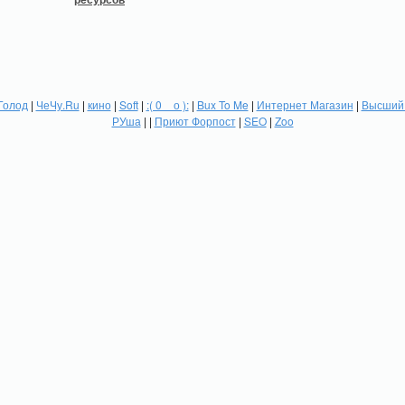
Голод
|
ЧеЧу.Ru
|
кино
|
Soft
|
:( 0 _ о ):
|
Bux To Me
|
Интернет Магазин
|
Высший 
РУша
| |
Приют Форпост
|
SEO
|
Zoo