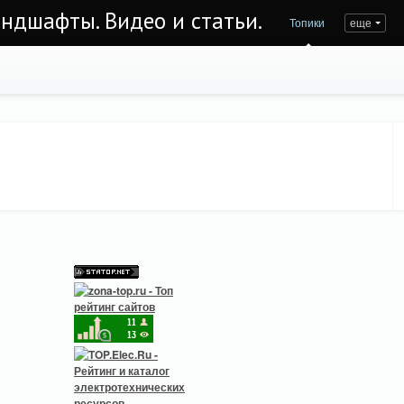
андшафты. Видео и статьи.
Топики
еще