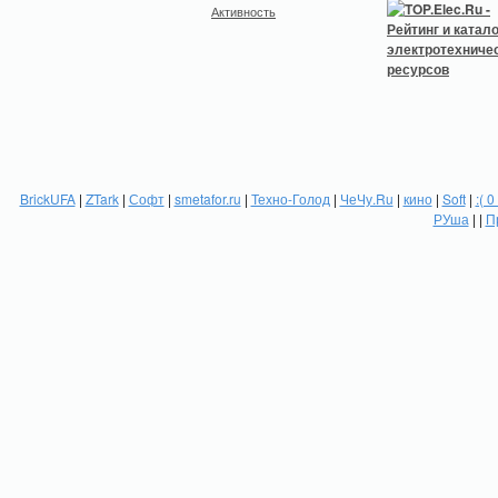
Активность
BrickUFA
|
ZTark
|
Софт
|
smetafor.ru
|
Техно-Голод
|
ЧеЧу.Ru
|
кино
|
Soft
|
:( 0
РУша
| |
П