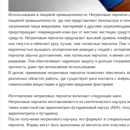
Использование в пищевой промышленности: Нитриловые перчатки 
пищевой промышленности, где они представляют безопасную и гиг
загрязнения пищи микробами, бактериями и другими загрязняющим
предотвращают повреждения кожи рук от жестких чистящих средс
средств. Нитриловые перчатки предлагают высокий уровень комфор
они тянутся и облегают руку лучше, чем латексные перчатки. Они
вероятностью вызывать аллергические реакции у людей с аллергие
перчатки обычно долговечнее, чем латексные перчатки, и менее ск
разрывам. Они обеспечивают надежную защиту и дольше сохраняют
прочность даже при интенсивном использовании.
В целом, применение нитриловых перчаток позволяет обеспечить бе
различных областях работы, где существует риск контакта с инфе
химическими веществами и другими вредными факторами.
Изготовление нитриловых перчаток включает следующие шаги.
Нитриловые перчатки изготавливаются из синтетического каучука н
также известный как акрилонитрил-бутадиеновый каучук (АБК), по
акрилонитрила и бутадиена.
После получения нитрилового каучука, его формуют в специальны
перчаток. Формы могут быть выполнены из металла или пластика и