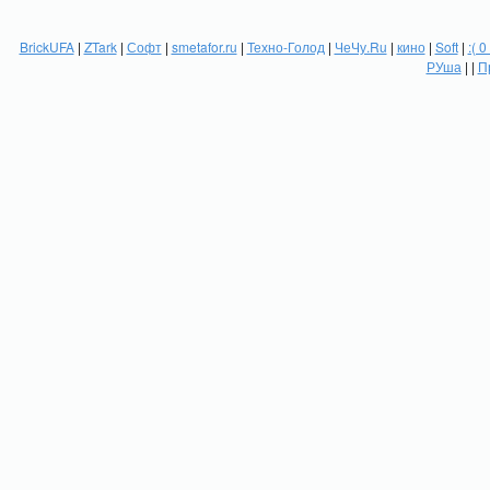
BrickUFA
|
ZTark
|
Софт
|
smetafor.ru
|
Техно-Голод
|
ЧеЧу.Ru
|
кино
|
Soft
|
:( 0
РУша
| |
П