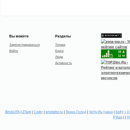
Вы можете
Разделы
Зарегистрироваться
Топики
Войти
Блоги
Люди
Активность
BrickUFA
|
ZTark
|
Софт
|
smetafor.ru
|
Техно-Голод
|
ЧеЧу.Ru
|
кино
|
Soft
|
:( 0
РУша
| |
П