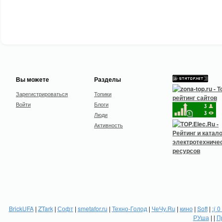
Вы можете
Разделы
Зарегистрироваться
Топики
Войти
Блоги
Люди
Активность
BrickUFA
|
ZTark
|
Софт
|
smetafor.ru
|
Техно-Голод
|
ЧеЧу.Ru
|
кино
|
Soft
|
:( 0
РУша
| |
П