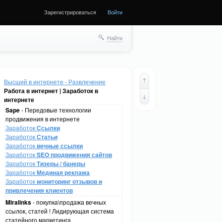
Зарегистрироваться
Войти
Найти
Высший в интернете - Развлечение
Работа в интернет | Заработок в
интернете
Sape
- Передовые технологии
продвижения в интернете
Заработок
Ссылки
Заработок
Статьи
Заработок
вечные ссылки
Заработок
SEO продвижения сайтов
Заработок
Тизеры / банеры
Заработок
Мединая реклама
Заработок
мониторинг отзывов и
привлечения клиентов
Miralinks
- покупка\продажа вечных
ссылок, статей ! Лидирующая система
статейного маркетинга .