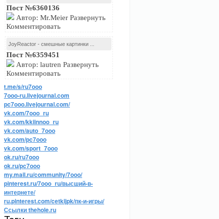
Пост №6360136
Автор: Mr.Meier Развернуть
Комментировать
JoyReactor - смешные картинки ...
Пост №6359451
Автор: lautren Развернуть
Комментировать
t.me/s/ru7ooo
7ooo-ru.livejournal.com
pc7ooo.livejournal.com/
vk.com/7ooo_ru
vk.com/kkiinnoo_ru
vk.com/auto_7ooo
vk.com/pc7ooo
vk.com/sport_7ooo
ok.ru/ru7ooo
ok.ru/pc7ooo
my.mail.ru/community/7ooo/
pinterest.ru/7ooo_ru/высший-в-
интернете/
ru.pinterest.com/cetkijpk/пк-и-игры/
Ссылки thehole.ru