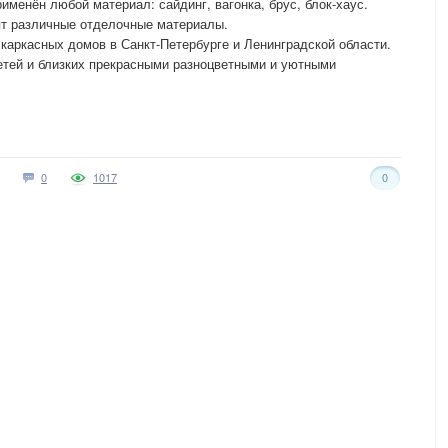
менён любой материал: сайдинг, вагонка, брус, блок-хаус.
ят различные отделочные материалы.
 каркасных домов в Санкт-Петербурге и Ленинградской области.
етей и близких прекрасными разноцветными и уютными
0
1017
0