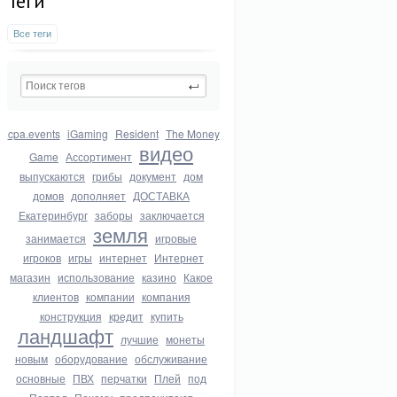
Теги
Все теги
cpa.events
iGaming
Resident
The Money
видео
Game
Ассортимент
выпускаются
грибы
документ
дом
домов
дополняет
ДОСТАВКА
Екатеринбург
заборы
заключается
земля
занимается
игровые
игроков
игры
интернет
Интернет
магазин
использование
казино
Какое
клиентов
компании
компания
конструкция
кредит
купить
ландшафт
лучшие
монеты
новым
оборудование
обслуживание
основные
ПВХ
перчатки
Плей
под