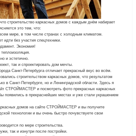
то строительство каркасных домов с каждым днём набирает
ясняется это тем, что:
всем мире, в том числе странах с холодным климатом.
т идти без участия спецтехники.
ндамент. Экономия!
я теплоизоляция.
но и эстетично.
роект, так и спроектировать дом мечты.
орода Санкт-Петербурга отличает прекрасный вкус во всём.
овались строительством каркасных домов, что результатом
ько в Санкт-Петербурге, но и Ленинградской области. Здесь я
сайт СТРОЙМАСТЕР и посмотреть фото прекрасных каркасных
ибы появились в прекраснейших местах и уже стали украшением
каркасных домов на сайте СТРОЙМАСТЕР и вы получите
ской технологии и вы очень быстро почувствуете свои
роводится по мере строительства.
ужи, так и изнутри после постройки.