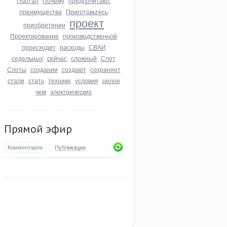
Портал
Почему
предпочитают
преимущества
Приготовьтесь
проект
приобретении
Проектирование
производственной
происходит
расходы
СВАИ
седельных
сейчас
сложный
Слот
Слоты
создании
создают
сохраняет
стали
стать
технике
условия
целое
чем
электрических
Прямой эфир
Комментарии
Публикации