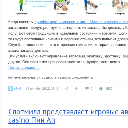
Когда клиенты
фулфилмент компании 1-миг в Москве и области на 
заказывают продукцию, нужно выполнять их заказы. Вы должны убе
получают свою продукцию в идеальном состоянии и вовремя. Если
то будут постоянные клиенты и хорошие отзывы, что повысит довер
Службы выполнения — это сторонние компании, которые занимаютс
ваших заказов для вас.
Эти услуги включают управление запасами, упаковку, доставку, об
другое. Обо всех этих процессах заботится фулфилмент-центр.
Читать дальше →
чем
,
заключается
,
сущность
,
сервиса
,
фулфилмента
plast
15 октября 2022, 09:13
0
4535
Слотмилл представляет игровые а
casino Пин Ап