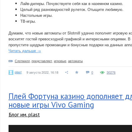
Лайв-дилеры. Почувствуете себя как в наземном казино.
Целый ряд разновидностей рулеток. Отыщите любимую.
Настольные игры.
ТВ-игры.
Думаем, что новые автоматы от Slotmill удачно пополнят игровую к
восхитят гостей превосходной графикой и интересными опциями. В
пропустите щедрые промоакции и бонусные подарки на данных аппа
Читать дальше →
Слотмилл
,
представляет
,
игровые
,
автоматы
plast
9 августа 2022, 16:18
0
30276
Плей Фортуна казино дополняет д
новые игры Vivo Gaming
Блог им. plast