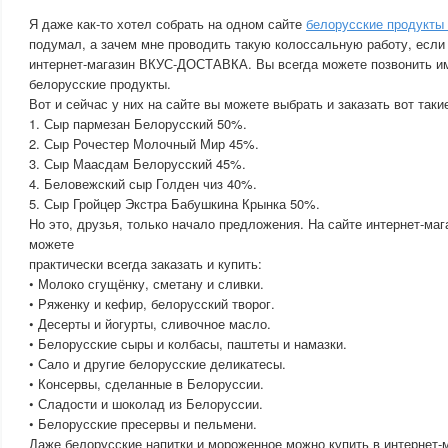
Я даже как-то хотел собрать на одном сайте
белорусские продукты
подумал, а зачем мне проводить такую колоссальную работу, если
интернет-магазин ВКУС-ДОСТАВКА. Вы всегда можете позвонить им
белорусские продукты.
Вот и сейчас у них на сайте вы можете выбрать и заказать вот таки
1. Сыр пармезан Белорусский 50%.
2. Сыр Рочестер Молочный Мир 45%.
3. Сыр Маасдам Белорусский 45%.
4. Беловежский сыр Голден чиз 40%.
5. Сыр Гройцер Экстра Бабушкина Крынка 50%.
Но это, друзья, только начало предложения. На сайте интернет-
можете
практически всегда заказать и купить:
• Молоко сгущёнку, сметану и сливки.
• Ряженку и кефир, белорусский творог.
• Десерты и йогурты, сливочное масло.
• Белорусские сыры и колбасы, паштеты и намазки.
• Сало и другие белорусские деликатесы.
• Консервы, сделанные в Белоруссии.
• Сладости и шоколад из Белоруссии.
• Белорусские пресервы и пельмени.
Даже белорусские напитки и мороженное можно купить в интерне