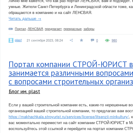
Лично мне кажется, что как раз портал ЛЕНСВАЯ, вам и подойдёт. 
умные. Жители Санкт-Петербурга и Ленинградской области тоже, ка
обращаются в компанию и на сайт ЛЕНСВАЯ.
Читать дальше →
Портал
,
ЛЕНСВАЯ
,
предлагает
,
прекрасные
,
заборы
plast
21 сентября 2023, 08:24
0
980
Портал компании СТРОЙ-ЮРИСТ в
занимается различными вопросами
с вопросами строительных органи
Блог им. plast
Если у вашей строительной компании есть, какие-то нерешенные во
организацией вашей строительной компании, то предлагаю вам вос
https://makhachkala.stroyurist.ru/services/license/litsenzii-minkultury/
, 
вас моментально переместит на сайт компании СТРОЙ-ЮРИСТ в М
воспользуйтесь этой ссылкой и перейдите на портал компании С