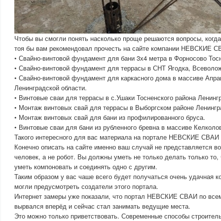
Чтобы вы смогли понять насколько проще решаются вопросы, когда 
тоя бы вам рекомендовал прочесть на сайте компании НЕВСКИЕ С
• Свайно-винтовой фундамент для бани 3х4 метра в Форносово Тосн
• Свайно-винтовой фундамент для террасы в СНТ Ягодка, Всеволож
• Свайно-винтовой фундамент для каркасного дома в массиве Апра
Ленинградской области.
• Винтовые сваи для террасы в с.Ушаки Тосненского района Ленинг
• Монтаж винтовых свай для террасы в Выборгском районе Ленингр
• Монтаж винтовых свай для бани из профилированного бруса.
• Винтовые сваи для бани из рубленного бревна в массиве Келколо
Такого интересного для вас материала на портале НЕВСКИЕ СВАИ 
Конечно описать на сайте именно ваш случай не представляется в
человек, а не робот. Вы должны уметь не только делать только то, 
уметь компоновать и соединять одно с другим.
Таким образом у вас чаше всего будет получаться очень удачная к
могли предусмотреть создатели этого портала.
Интернет замеры уже показали, что портал НЕВСКИЕ СВАИ по все
вырвался вперёд и сейчас стал занимать ведущие места.
Это можно только приветствовать. Современные способы строител